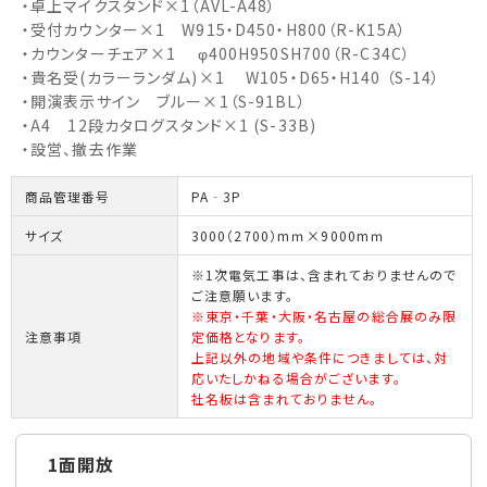
・卓上マイクスタンド×1（AVL-A48）
・受付カウンター×1 W915・D450・H800（R-K15A）
・カウンターチェア×1 φ400H950SH700（R-C34C）
・貴名受(カラーランダム)×1 W105・D65・H140 （S-14）
・開演表示サイン ブルー×1（S-91BL）
・A4 12段カタログスタンド×1 (S-33B)
・設営、撤去作業
商品管理番号
PA‐3P
サイズ
3000（2700）mｍ×9000mｍ
※1次電気工事は、含まれておりませんので
ご注意願います。
※東京・千葉・大阪・名古屋の総合展のみ限
注意事項
定価格となります。
上記以外の地域や条件につきましては、対
応いたしかねる場合がございます。
社名板は含まれておりません。
1面開放