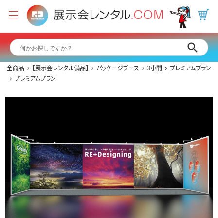
全商品
【展示会レンタル備品】
パッケージブース
3小間
プレミアムプラン
プレミアムプラン