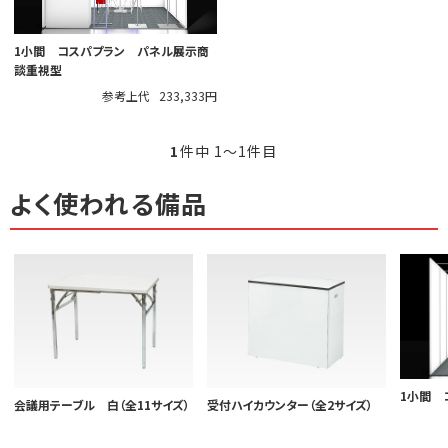
1小間 コスパプラン パネル展示商
談重視型
参考上代
233,333円
1
件中 1〜1件目
よく使われる備品
1小間 
会議用テーブル 白（全11サイズ）
受付ハイカウンター（全2サイズ）