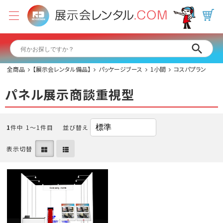
全商品
【展示会レンタル備品】
パッケージブース
1小間
コスパプラン
パネル展示商談重視型
1
件中 1〜1件目
並び替え
表示切替