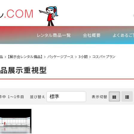
レンタル商品一覧
会社概要
よくあるご
品
【展示会レンタル備品】
パッケージブース
3小間
コスパ＋プラン
商品展示重視型
件中 1〜1件目
並び替え
表示切替