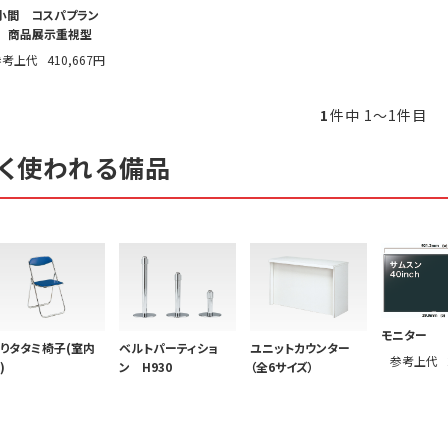
小間 コスパプラン
 商品展示重視型
参考上代
410,667円
1
件中 1〜1件目
く使われる備品
モニター
りタタミ椅子(室内
ベルトパーティショ
ユニットカウンター
参考上代
)
ン H930
（全6サイズ）