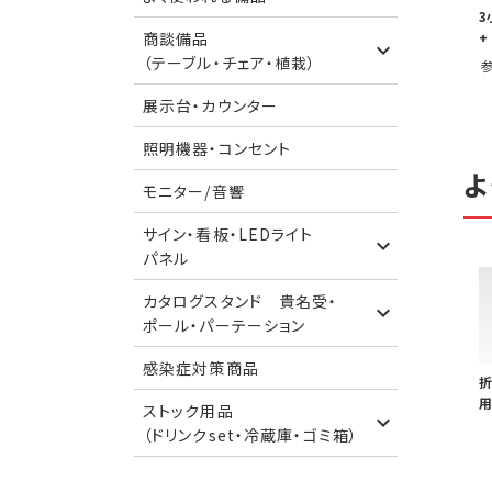
3
+
商談備品
（テーブル・チェア・植栽）
展示台・カウンター
照明機器・コンセント
よ
モニター/音響
サイン・看板・LEDライト
パネル
カタログスタンド 貴名受・
ポール・パーテーション
感染症対策商品
折
用
ストック用品
（ドリンクset・冷蔵庫・ゴミ箱）