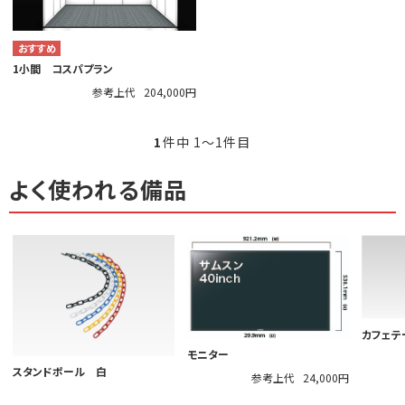
1小間 コスパプラン
参考上代
204,000円
1
件中 1〜1件目
よく使われる備品
カフェテー
モニター
スタンドポール 白
参考上代
24,000円