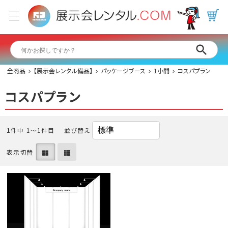
全商品
【展示会レンタル備品】
パッケージブース
1小間
コスパプラン
コスパプラン
1
件中 1〜1件目
並び替え
表示切替