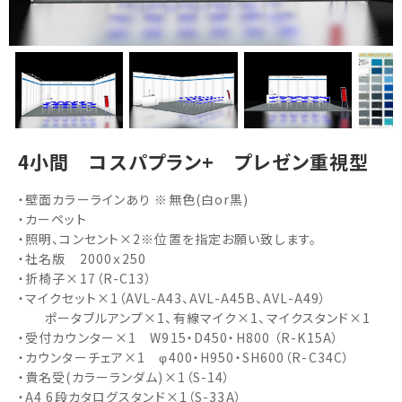
4小間 コスパプラン+ プレゼン重視型
・壁面カラーラインあり ※無色(白or黒)
・カーペット
・照明、コンセント×2※位置を指定お願い致します。
・社名版 2000ｘ250
・折椅子×17（R-C13）
・マイクセット×1（AVL-A43、AVL-A45B、AVL-A49）
ポータブルアンプ×1、有線マイク×1、マイクスタンド×1
・受付カウンター×1 W915・D450・H800 （R-K15A）
・カウンターチェア×1 φ400・H950・SH600（R-C34C）
・貴名受(カラーランダム)×1（S-14）
・A4 6段カタログスタンド×1（S-33A）