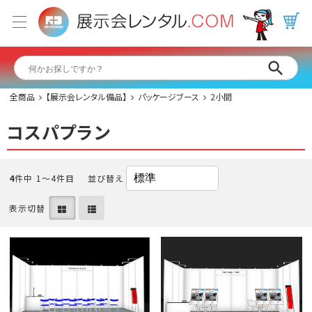
全商品
【展示会レンタル備品】
パッケージブース
2小間
コスパプラン
4
件中 1〜4件目
並び替え
表示切替