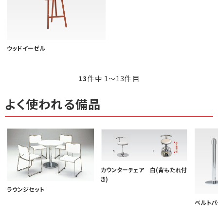
ウッドイーゼル
13
件中 1〜13件目
よく使われる備品
カウンターチェア 白(背もたれ付
き)
ラウンジセット
ベルトパ