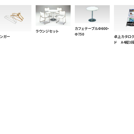
カフェテーブルΦ600・
ラウンジセット
Φ750
ンガー
卓上カタロ
ド A4縦3