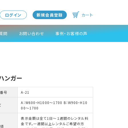
ログイン
新規会員登録
カート
質問
お問い合わせ
事例・お客様の声
ハンガー
番号
A-21
A：W600・H1000～1700 B：W900・H10
ズ
00～1700
表示金額は全て1日～１週間のレンタル料
金です。一週間以上レンタルご希望の方
項