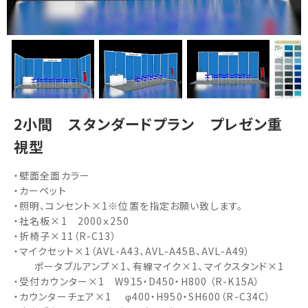
2小間 スタンダードプラン プレゼン重
視型
・壁面全面カラー
・カーペット
・照明、コンセント×1※位置を指定お願い致します。
・社名板×1 2000ｘ250
・折椅子×11（R-C13）
・マイクセット×1（AVL-A43、AVL-A45B、AVL-A49）
ポータブルアンプ×1、有線マイク×1、マイクスタンド×1
・受付カウンター×1 W915・D450・H800 （R-K15A）
・カウンターチェア×1 φ400・H950・SH600（R-C34C）