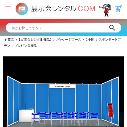
全商品
【展示会レンタル備品】
パッケージブース
2小間
スタンダードプ
ラン
プレゼン重視型