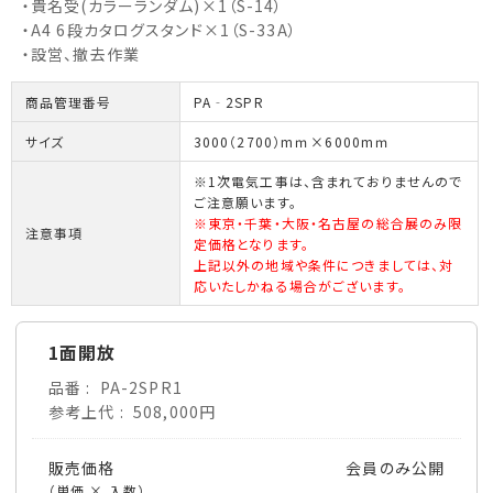
・貴名受(カラーランダム)×1（S-14）
・A4 6段カタログスタンド×1（S-33A）
・設営、撤去作業
商品管理番号
PA‐2SPR
サイズ
3000（2700）mｍ×6000mｍ
※1次電気工事は、含まれておりませんので
ご注意願います。
※東京・千葉・大阪・名古屋の総合展のみ限
注意事項
定価格となります。
上記以外の地域や条件につきましては、対
応いたしかねる場合がございます。
1面開放
品番
PA-2SPR1
参考上代
508,000円
販売価格
会員のみ公開
（単価 × 入数）