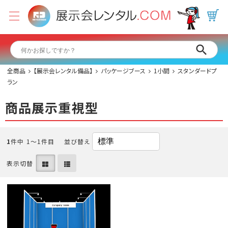
全商品
【展示会レンタル備品】
パッケージブース
1小間
スタンダードプ
ラン
商品展示重視型
1
件中 1〜1件目
並び替え
表示切替