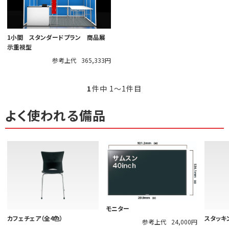
1小間 スタンダードプラン 商品展
示重視型
参考上代
365,333円
1
件中 1〜1件目
よく使われる備品
モニター
カフェチェア（全4色）
スタッキ
参考上代
24,000円