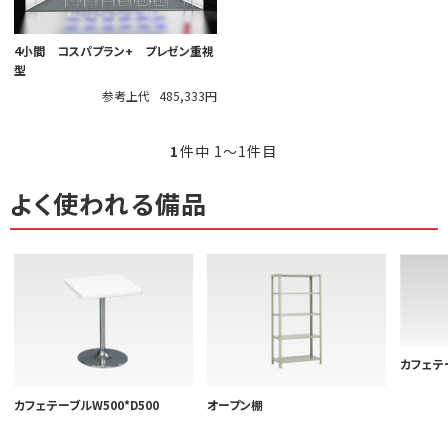
4小間 コスパプラン+ プレゼン重視
型
参考上代
485,333円
1
件中 1〜1件目
よく使われる備品
カフェテー
カフェテーブルW500*D500
オープン棚