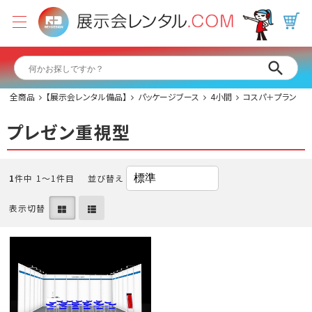
全商品
【展示会レンタル備品】
パッケージブース
4小間
コスパ＋プラン
プレゼン重視型
1
件中 1〜1件目
並び替え
表示切替