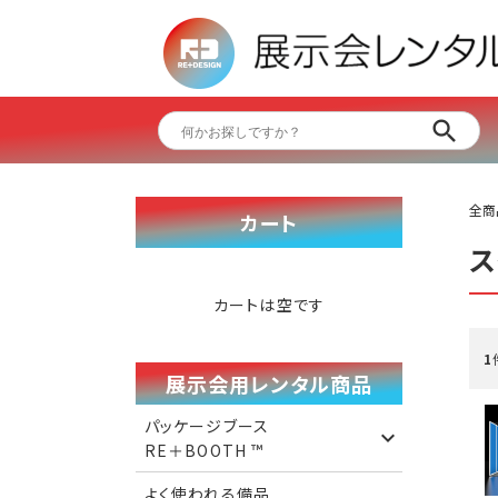
全商
カート
ス
カートは空です
1
展示会用レンタル商品
パッケージブース
RE＋BOOTH ™️
よく使われる備品