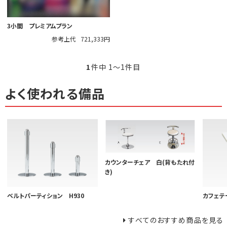
3小間 プレミアムプラン
参考上代
721,333円
1
件中 1〜1件目
よく使われる備品
カウンターチェア 白(背もたれ付
き)
ベルトパーティション H930
カフェテー
すべてのおすすめ商品を見る