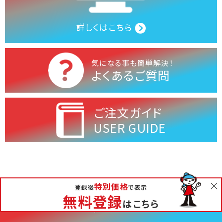
詳しくはこちら
気になる事も簡単解決！
よくあるご質問
ご注文ガイド
USER GUIDE
特別価格
無料相談
登録後
で表示
会社概要
お問い合わせ
お支払いについて
無料登録
はこちら
特定商取引法に基づく表記
個人情報の取り扱いについて