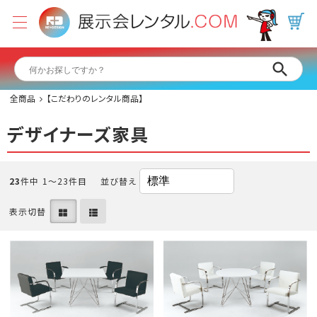
全商品
【こだわりのレンタル商品】
デザイナーズ家具
23
件中 1〜23件目
並び替え
表示切替