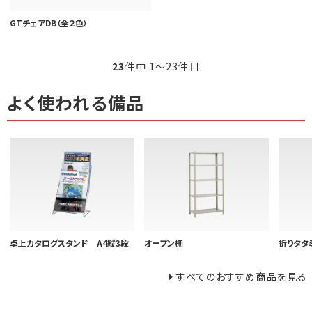
GTチェアDB（全２色）
23
件中 1〜23件目
よく使われる備品
卓上カタログスタンド A4縦3段
オープン棚
折りタタ
すべてのおすすめ商品を見る