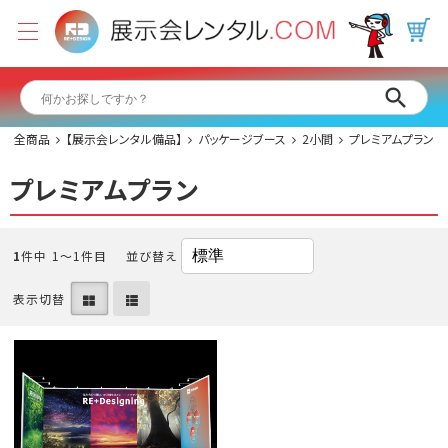
全商品
【展示会レンタル備品】
パッケージブース
2小間
プレミアムプラン
プレミアムプラン
1
件中 1〜1件目
並び替え
表示切替