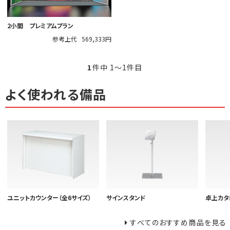
2小間 プレミアムプラン
参考上代
569,333円
1
件中 1〜1件目
よく使われる備品
ユニットカウンター（全6サイズ）
サインスタンド
卓上カタ
すべてのおすすめ商品を見る