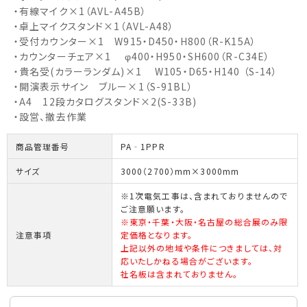
・有線マイク×1（AVL-A45B）
・卓上マイクスタンド×1（AVL-A48）
・受付カウンター×1 W915・D450・H800（R-K15A）
・カウンターチェア×1 φ400・H950・SH600（R-C34E）
・貴名受(カラーランダム)×1 W105・D65・H140 （S-14）
・開演表示サイン ブルー×1（S-91BL）
・A4 12段カタログスタンド×2(S-33B)
・設営、撤去作業
商品管理番号
PA‐1PPR
サイズ
3000（2700）mm×3000mm
※1次電気工事は、含まれておりませんので
ご注意願います。
※東京・千葉・大阪・名古屋の総合展のみ限
注意事項
定価格となります。
上記以外の地域や条件につきましては、対
応いたしかねる場合がございます。
社名板は含まれておりません。