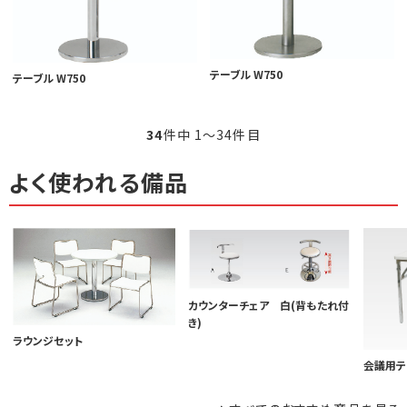
テーブル W750
テーブル W750
34
件中 1〜34件目
よく使われる備品
カウンターチェア 白(背もたれ付
き)
ラウンジセット
会議用テ