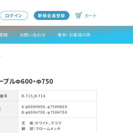
ログイン
新規会員登録
カート
質問
お問い合わせ
事例・お客様の声
ル
ブルΦ600・Φ750
番号
R-T15,R-T16
A:φ600H600、φ750H600
ズ
B:φ600H700、φ750H700
天 板:ホワイト、デコラ
脚 部：クロームメッキ