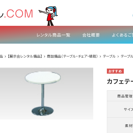
レンタル商品一覧
会社概要
よくあるご
品
【展示会レンタル備品】
商談備品（テーブル・チェア・植栽）
テーブル
テーブ
カフェテー
商品管理
サイ
素材