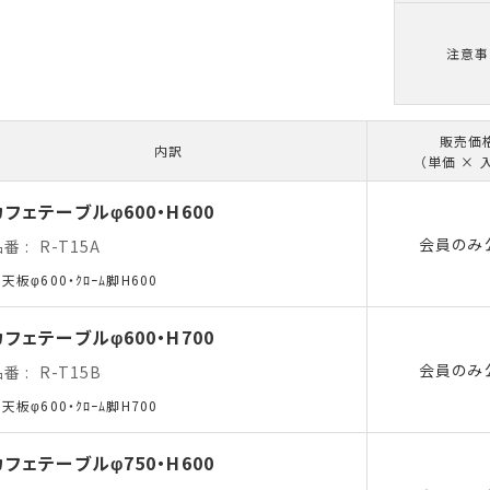
注意事
販売価
内訳
（単価 × 
カフェテーブルφ600・H600
会員のみ
品番
R-T15A
天板φ600・ｸﾛｰﾑ脚H600
カフェテーブルφ600・H700
会員のみ
品番
R-T15B
天板φ600・ｸﾛｰﾑ脚H700
カフェテーブルφ750・H600