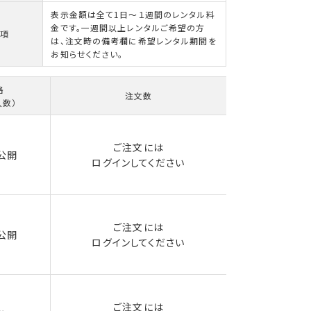
表示金額は全て1日～１週間のレンタル料
金です。一週間以上レンタルご希望の方
項
は、注文時の備考欄に希望レンタル期間を
お知らせください。
格
注文数
入数）
ご注文には
公開
ログイン
してください
ご注文には
公開
ログイン
してください
ご注文には