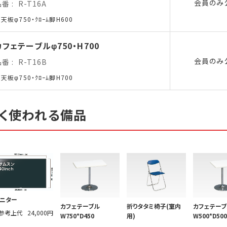
会員のみ
品番
R-T16A
天板φ750・ｸﾛｰﾑ脚H600
カフェテーブルφ750・H700
会員のみ
品番
R-T16B
天板φ750・ｸﾛｰﾑ脚H700
く使われる備品
ニター
カフェテーブル
折りタタミ椅子(室内
カフェテーブ
参考上代
24,000円
W750*D450
用)
W500*D500